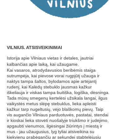
VILNIUS. ATSISVEIKINIMAI
Istorija apie Vilniaus vietas ir detales, jautriai
kalbančias apie laiką, kai užaugame.
Kai vasaros, atrodydavusios beribėmis staiga
sutrumpėja, kai pievose vorai rugpjūtį užauga ir
naktys tampa šaltos, bylodamos apie artėjantį
rudenį, kai Kalėdų stebuklo jausmas kažkur
iškeliauja ir viskas tampa buitiška, logiška, dėsninga.
Tada mūsų smegenų kertelėsi užsikala langai, ilgus
vaikystės metus slėpę stebuklus, lieka apleisti
kažkur tarp nugeltusių, vėjo blaškomų pievų. Taip
vis augančio Vilniaus parduotuvės, pastatai, stendai
ir kioskai lieka stovėti nuošalyje triukšmo ir judėjimo,
apgaubti vienumos, ilgėsingai žiūrintys į miestą ir
mus - jau užaugusius, lyg tyliai atsiveikina su
kiekvienu prabėgančiu ar sekundei stabtelėjusiu