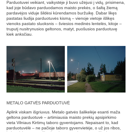
Parduotuvei veikiant, vaikystėje ji buvo užėjusi į vidų, prisimena,
kad joje būdavo parduodamos maisto prekės, o šaltą žiemą
pardavėjos viduje šildėsi kūrendamos buržuikę. Dabar likęs
pastatas liudija parduotuvės kismą – vienoje vietoje išlikęs
vienoks pastato sluoksnis – šviesios medinės lentelės, kitoje –
truputį nusitrynusios geltonos, matyt, puošusios parduotuvę
kiek anksčiau.
METALO GATVĖS PARDUOTUVĖ
Aplink viskam išgriuvus. Metalo gatvės šalikelėje esanti maža
geltona parduotuvė – artimiausia maisto prekių apsipirkimo
vieta Vilniaus Kirtimų taboro gyventojams. Nepaisant to, kad
parduotuvėlė – ne pačioje taboro gyvenvietėje, o už jos ribos,