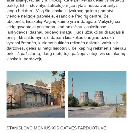
pakitę, kiti – stovintys šalikelėje ir jau rytais nebeatveriantys
langų bei durų. Visą šią kioskelių įvairovę galima pamatyti
vienoje neilgoje gatvelėje, esančioje Pagirių centre. Be
abejonės, kioskelių Pagirių kaime yra ir daugiau. Vaikystę čia
leidę gyventojai prisimena, kad anksčiau kioskeliuose
lankydavosi dažnai, būdavo smagu į juos užsukti su draugais ir
prisipirkti saldumynų, o dabar į kioskelius daugiau užsuka
vyresni žmonės, kuriems buitinės reikmės daiktus, vaisius ir
daržoves, gėles ar netgi laidotuvių bei kapinių reikmenis mieliau
pirkti iš pažįstamų, daug metų toje pačioje vietoje vis sutinkamų
kioskelių pardavėjų...
STANISLOVO MONIUŠKOS GATVĖS PARDUOTUVĖ