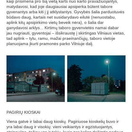
kaip prisimena pro šią vietą karts nuo karto pravažiuojantys,
matydavosi, kad joje daugiausiai apsiperka būtent tabore
gyvenantys arba kiti į jį atklystantys. Gyvybės šalia parduotuvės
būdavo daug, kartais net susidarydavo eilutė (nenuostabu,
aplink kitų apsipirkimo vietų beveik nėra), o šalia dar
ganydavosi arklys... Kirtimų taboro gyvenvietės namai dabar
jau nugriauti, gyventojai – išsikraustę į skirtingas Vilniaus vietas,
tad aplink – tylu, ramu, mažai praeinančiųjų, taboro vietoje
planuojama įkurti pramonės parko Vilniuje dalį.
PAGIRIŲ KIOSKAI
Viena gatvė ir labai daug kioskų. Pagiriuose kioskelių buvo ir
yra labai daug ir visokių: vieni veikiantys ir egzistuojantys,
atsinaujinę, tačiau yra ir tokių, kurie per kelias dešimtis nedaug