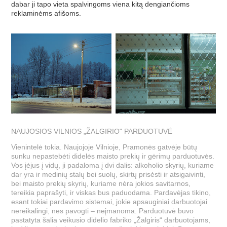
dabar ji tapo vieta spalvingoms viena kitą dengiančioms
reklaminėms afišoms.
NAUJOSIOS VILNIOS „ŽALGIRIO" PARDUOTUVĖ
Vienintelė tokia. Naujojoje Vilnioje, Pramonės gatvėje būtų
sunku nepastebėti didelės maisto prekių ir gėrimų parduotuvės.
Vos įėjus į vidų, ji padaloma į dvi dalis: alkoholio skyrių, kuriame
dar yra ir medinių stalų bei suolų, skirtų prisėsti ir atsigaivinti,
bei maisto prekių skyrių, kuriame nėra jokios savitarnos,
tereikia paprašyti, ir viskas bus paduodama. Pardavėjas tikino,
esant tokiai pardavimo sistemai, jokie apsauginiai darbuotojai
nereikalingi, nes pavogti – neįmanoma. Parduotuvė buvo
pastatyta šalia veikusio didelio fabriko „Žalgiris“ darbuotojams,