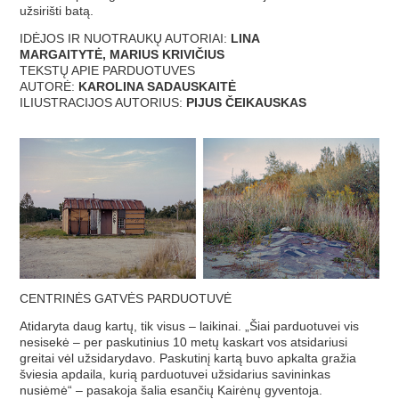
užsirišti batą.
IDĖJOS IR NUOTRAUKŲ AUTORIAI:
LINA
MARGAITYTĖ, MARIUS KRIVIČIUS
TEKSTŲ APIE PARDUOTUVES
AUTORĖ:
KAROLINA SADAUSKAITĖ
ILIUSTRACIJOS AUTORIUS:
PIJUS ČEIKAUSKAS
CENTRINĖS GATVĖS PARDUOTUVĖ
Atidaryta daug kartų, tik visus – laikinai. „Šiai parduotuvei vis
nesisekė – per paskutinius 10 metų kaskart vos atsidariusi
greitai vėl užsidarydavo. Paskutinį kartą buvo apkalta gražia
šviesia apdaila, kurią parduotuvei užsidarius savininkas
nusiėmė“ – pasakoja šalia esančių Kairėnų gyventoja.