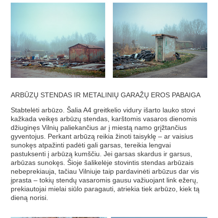
ARBŪZŲ STENDAS IR METALINIŲ GARAŽŲ EROS PABAIGA
Stabtelėti arbūzo. Šalia A4 greitkelio vidury išarto lauko stovi
kažkada veikęs arbūzų stendas, karštomis vasaros dienomis
džiuginęs Vilnių paliekančius ar į miestą namo grįžtančius
gyventojus. Perkant arbūzą reikia žinoti taisyklę – ar vaisius
sunokęs atpažinti padėti gali garsas, tereikia lengvai
pastuksenti į arbūzą kumščiu. Jei garsas skardus ir garsus,
arbūzas sunokęs. Šioje šalikelėje stovintis stendas arbūzais
nebeprekiauja, tačiau Vilniuje taip pardavinėti arbūzus dar vis
įprasta – tokių stendų vasaromis gausu važiuojant link ežerų,
prekiautojai mielai siūlo paragauti, atriekia tiek arbūzo, kiek tą
dieną norisi.