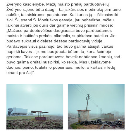
Žvėryno kasdienybė. Mažų maisto prekių parduotuvėlių
Žvėryno rajone būta daug – tai įsikūrusios medinukų pirmame
aukšte, tai atskiruose pastatuose. Kai kurios jų – išlikusios iki
šiol. Ši, esanti S. Moniuškos gatvėje, jau nebedirba, tačiau
laikinai atverti jos duris dar galime vietinių prisiminimuose:
„Mažose parduotuvėlėse daugiausiai buvo parduodamos
maisto ir buitinės prekės, alkoholis, supirkdavo butelius. Jie
būdavo sukrauti didelėse dėžėse parduotuvių viduje.
Pardavėjos visus pažinojo, tad buvo galima atsiųsti vaikus
nupirkti kavos – jiems bus įduota būtent ta, kurią šeimoje
geriame. Tokiose parduotuvėse beveik nebūdavo žmonių, tad
buvo galima greitai nusipirkti, ko reikia. Mes užeidavome
duonos, pieno, tualetinio popieriaus, muilo, o kartais ir ledų
einant pro šalį“.