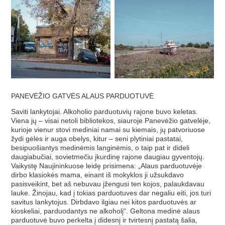
PANEVĖŽIO GATVĖS ALAUS PARDUOTUVĖ
Saviti lankytojai. Alkoholio parduotuvių rajone buvo keletas.
Viena jų – visai netoli bibliotekos, siauroje Panevėžio gatvelėje,
kurioje vienur stovi mediniai namai su kiemais, jų patvoriuose
žydi gėlės ir auga obelys, kitur – seni plytiniai pastatai,
besipuošiantys medinėmis langinėmis, o taip pat ir dideli
daugiabučiai, sovietmečiu įkurdinę rajone daugiau gyventojų.
Vaikystę Naujininkuose leidę prisimena: „Alaus parduotuvėje
dirbo klasiokės mama, einant iš mokyklos ji užsukdavo
pasisveikint, bet aš nebuvau įžengusi ten kojos, palaukdavau
lauke. Žinojau, kad į tokias parduotuves dar negaliu eiti, jos turi
savitus lankytojus. Dirbdavo ilgiau nei kitos parduotuvės ar
kioskeliai, parduodantys ne alkoholį“. Geltona medinė alaus
parduotuvė buvo perkelta į didesnį ir tvirtesnį pastatą šalia,